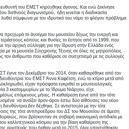
ιευθυντή του ΕΜΣΤ κηρύχθηκε άγονος. Και ενώ ξεκίνησε
έου διεθνούς διαγωνισμού, ήδη κινείται η διαδικασία
ι λυθεί σύμφωνα με τον ιδρυτικό του νόμο το φλέγον πρόβλημα
 να προχωρά το άνοιγμα του μουσείου δίχως την ενεργή και
εράστιους κόπους και θυσίες το έστησε από το 1999, που
ε την αρχική σύλληψη για την ίδρυση στην Ελλάδα ενός
ία με τα μουσεία Σύγχρονης Τέχνης σε όλες τις μητροπόλεις
ως τον άνθρωπο που καθόρισε σε συσχετισμό με τις συλλογές
Τ έγινε τον Δεκέμβριο του 2014, όταν καθαιρέθηκε από τον
διευθύντρια του ΕΜΣΤ Άννα Καφέτση, ενώ το κτίριο μετά από
οκληρωθεί, είχαν πρόσφατα εγκριθεί οι μουσειολογικές
νία 3 εκατομμυρίων με το Ίδρυμα Νιάρχου, είχε
αμέσως επόμενους μήνες. Η καθαίρεση έγινε από την τότε
μένα να ανοίξει άρον-άρον έστω δύο αίθουσες του νέου
 διευθύντρια δεν δέχθηκε. Σε αντιστοιχία με την τότε
σεις της τότε αντιπροέδρου του ΔΣ του Μουσείου σε άμεση
Πειραιώς, που βρίσκονταν σε σοβαρή οικονομική αντιδικία με
ου καλλιτεχνικού κόσμου για την βίαιη καθαίρεση της
της αριστεράς που ήρθαν μετά το 2015, όλοι υποσχέθηκαν