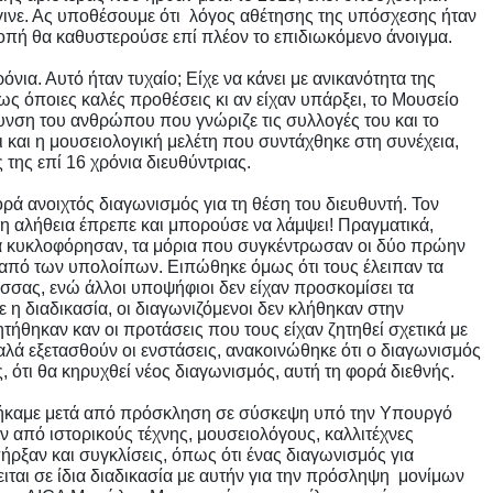
γινε. Ας υποθέσουμε ότι λόγος αθέτησης της υπόσχεσης ήταν
οπή θα καθυστερούσε επί πλέον το επιδιωκόμενο άνοιγμα.
νια. Αυτό ήταν τυχαίο; Είχε να κάνει με ανικανότητα της
όποιες καλές προθέσεις κι αν είχαν υπάρξει, το Μουσείο
θυνση του ανθρώπου που γνώριζε τις συλλογές του και το
τι και η μουσειολογική μελέτη που συντάχθηκε στη συνέχεια,
 της επί 16 χρόνια διευθύντριας.
ορά ανοιχτός διαγωνισμός για τη θέση του διευθυντή. Τον
 η αλήθεια έπρεπε και μπορούσε να λάμψει! Πραγματικά,
 κυκλοφόρησαν, τα μόρια που συγκέντρωσαν οι δύο πρώην
α από των υπολοίπων. Ειπώθηκε όμως ότι τους έλειπαν τα
σσας, ενώ άλλοι υποψήφιοι δεν είχαν προσκομίσει τα
η διαδικασία, οι διαγωνιζόμενοι δεν κλήθηκαν στην
ήθηκαν καν οι προτάσεις που τους είχαν ζητηθεί σχετικά με
αλά εξετασθούν οι ενστάσεις, ανακοινώθηκε ότι ο διαγωνισμός
, ότι θα κηρυχθεί νέος διαγωνισμός, αυτή τη φορά διεθνής.
θήκαμε μετά από πρόσκληση σε σύσκεψη υπό την Υπουργό
από ιστορικούς τέχνης, μουσειολόγους, καλλιτέχνες
πήρξαν και συγκλίσεις, όπως ότι ένας διαγωνισμός για
ιται σε ίδια διαδικασία με αυτήν για την πρόσληψη μονίμων