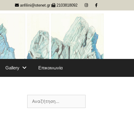
anfilini@otenet.gr
2103818092
Gallery
Επικοινωνία
Αναζήτηση
για: