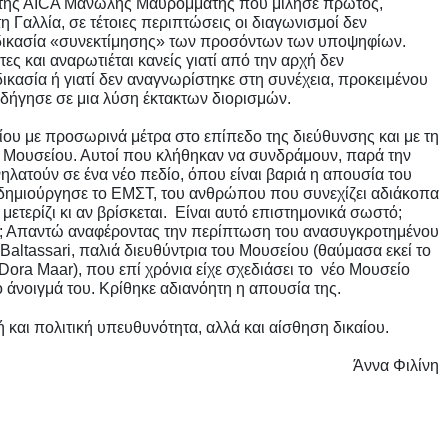
της ΑΙCA Μανώλης Μαυρομμάτης που μίλησε πρώτος,
η Γαλλία, σε τέτοιες περιπτώσεις οι διαγωνισμοί δεν
αδικασία «συνεκτίμησης» των προσόντων των υποψηφίων.
 και αναρωτιέται κανείς γιατί από την αρχή δεν
κασία ή γιατί δεν αναγνωρίστηκε στη συνέχεια, προκειμένου
οδήγησε σε μια λύση έκτακτων διορισμών.
ου με προσωρινά μέτρα στο επίπεδο της διεύθυνσης και με τη
 Μουσείου. Αυτοί που κλήθηκαν να συνδράμουν, παρά την
νηλατούν σε ένα νέο πεδίο, όπου είναι βαριά η απουσία του
δημιούργησε το ΕΜΣΤ, του ανθρώπου που συνεχίζει αδιάκοπα
μετερίζι κι αν βρίσκεται. Είναι αυτό επιστημονικά σωστό;
ιο; Απαντώ αναφέροντας την περίπτωση του ανασυγκροτημένου
altassari, παλιά διευθύντρια του Μουσείου (θαύμασα εκεί το
ora Maar), που επί χρόνια είχε σχεδιάσει το νέο Μουσείο
ο άνοιγμά του. Κρίθηκε αδιανόητη η απουσία της.
ή και πολιτική υπευθυνότητα, αλλά και αίσθηση δικαίου.
Άννα Φιλίνη