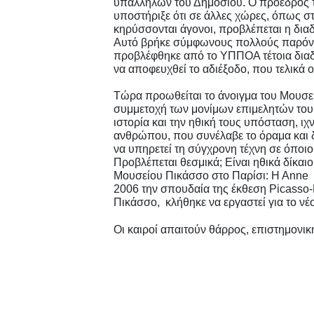
υπαλλήλων του Δημοσίου. Ο πρόεδρος 
υποστήριξε ότι σε άλλες χώρες, όπως στ
κηρύσσονται άγονοι, προβλέπεται η δι
Αυτό βρήκε σύμφωνους πολλούς παρόντες
προβλέφθηκε από το ΥΠΠΟΑ τέτοια διαδι
να αποφευχθεί το αδιέξοδο, που τελικά 
Τώρα προωθείται το άνοιγμα του Μουσεί
συμμετοχή των μονίμων επιμελητών του
ιστορία και την ηθική τους υπόσταση, ιχ
ανθρώπου, που συνέλαβε το όραμα και 
να υπηρετεί τη σύγχρονη τέχνη σε όποιο 
Προβλέπεται θεσμικά; Είναι ηθικά δίκα
Μουσείου Πικάσσο στο Παρίσι: Η Αnne B
2006 την σπουδαία της έκθεση Picasso-D
Πικάσσο, κλήθηκε να εργαστεί για το νέ
Οι καιροί απαιτούν θάρρος, επιστημονικ