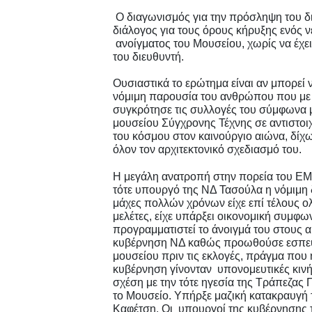
Ο διαγωνισμός για την πρόσληψη του δ
διάλογος για τους όρους κήρυξης ενός ν
ανοίγματος του Μουσείου, χωρίς να έχε
του διευθυντή.
Ουσιαστικά το ερώτημα είναι αν μπορεί
νόμιμη παρουσία του ανθρώπου που με τ
συγκρότησε τις συλλογές του σύμφωνα μ
μουσείου Σύγχρονης Τέχνης σε αντιστοιχ
του κόσμου στον καινούργιο αιώνα, δίχ
όλον τον αρχιτεκτονικό σχεδιασμό του.
Η μεγάλη ανατροπή στην πορεία του ΕΜΣ
τότε υπουργό της ΝΔ Τασούλα η νόμιμη 
μάχες πολλών χρόνων είχε επί τέλους ολ
μελέτες, είχε υπάρξει οικονομική συμφω
προγραμματιστεί το άνοιγμά του στους 
κυβέρνηση ΝΔ καθώς προωθούσε εσπευσ
μουσείου πριν τις εκλογές, πράγμα που η
κυβέρνηση γίνονταν υπονομευτικές κινή
σχέση με την τότε ηγεσία της Τράπεζας 
το Μουσείο. Υπήρξε μαζική κατακραυγή τ
Καφέτση. Οι υπουργοί της κυβέρνησης 