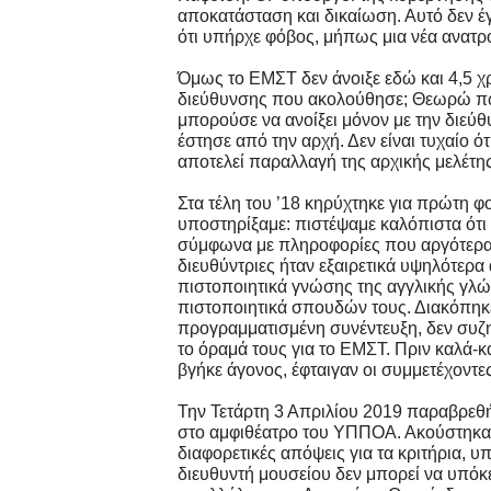
αποκατάσταση και δικαίωση. Αυτό δεν έ
ότι υπήρχε φόβος, μήπως μια νέα ανατρ
Όμως το ΕΜΣΤ δεν άνοιξε εδώ και 4,5 χρό
διεύθυνσης που ακολούθησε; Θεωρώ πως 
μπορούσε να ανοίξει μόνον με την διεύ
έστησε από την αρχή. Δεν είναι τυχαίο ό
αποτελεί παραλλαγή της αρχικής μελέτης
Στα τέλη του ’18 κηρύχτηκε για πρώτη φ
υποστηρίξαμε: πιστέψαμε καλόπιστα ότι
σύμφωνα με πληροφορίες που αργότερα
διευθύντριες ήταν εξαιρετικά υψηλότερ
πιστοποιητικά γνώσης της αγγλικής γλώ
πιστοποιητικά σπουδών τους. Διακόπηκε 
προγραμματισμένη συνέντευξη, δεν συζητ
το όραμά τους για το ΕΜΣΤ. Πριν καλά-κ
βγήκε άγονος, έφταιγαν οι συμμετέχοντες
Την Τετάρτη 3 Απριλίου 2019 παραβρε
στο αμφιθέατρο του ΥΠΠΟΑ. Ακούστηκαν 
διαφορετικές απόψεις για τα κριτήρια, υ
διευθυντή μουσείου δεν μπορεί να υπόκε