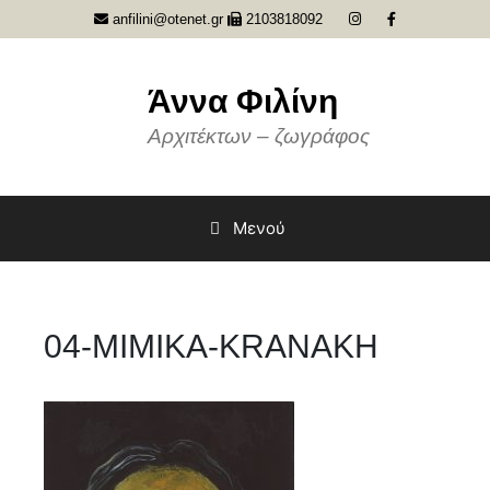
Μετάβαση
anfilini@otenet.gr
2103818092
σε
περιεχόμενο
Άννα Φιλίνη
Αρχιτέκτων – ζωγράφος
Μενού
04-MIMIKA-KRANAKH