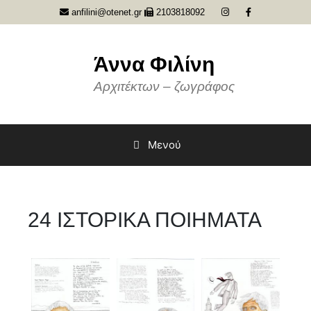
Μετάβαση
anfilini@otenet.gr
2103818092
σε
περιεχόμενο
Άννα Φιλίνη
Αρχιτέκτων – ζωγράφος
Μενού
24 ΙΣΤΟΡΙΚΑ ΠΟΙΗΜΑΤΑ