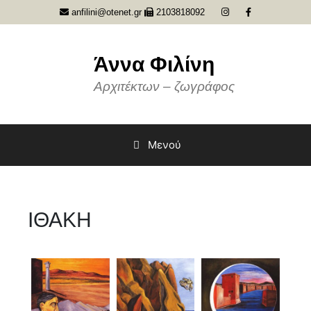
Μετάβαση
anfilini@otenet.gr
2103818092
σε
περιεχόμενο
Άννα Φιλίνη
Αρχιτέκτων – ζωγράφος
Μενού
ΙΘΑΚΗ