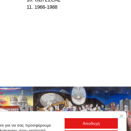
11. 1966-1988
Κλεί
Αποδοχή
es για να σας προσφέρουμε
πλοήγησης στον ιστότοπό