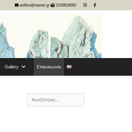
anfilini@otenet.gr
2103818092
Gallery
Επικοινωνία
Αναζήτηση
για: