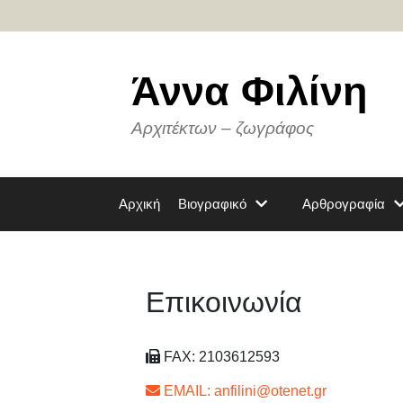
Μετάβαση
σε
περιεχόμενο
Άννα Φιλίνη
Αρχιτέκτων – ζωγράφος
Αρχική
Βιογραφικό
Αρθρογραφία
Επικοινωνία
FAX: 2103612593
EMAIL: anfilini@otenet.gr